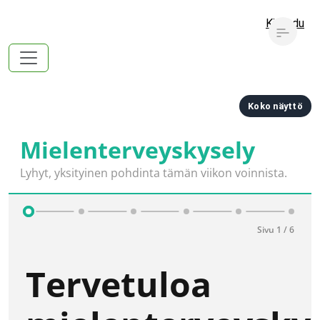
Kirjaudu
Koko näyttö
Mielenterveyskysely
Lyhyt, yksityinen pohdinta tämän viikon voinnista.
Sivu 1 / 6
Tervetuloa